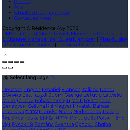
Photos
Avis
Situation Géographique
Contactez Nous
Copyright ©
Résidence Avy 2026
PMS sur Cloud, Site Internet, Moteur de Réservation
& Channel Manager par GuestDiary.com
|
Plan du site
|
Politique des cookies
|
Termes et Conditions
Select language
Deutsch
English
Español
Français
Italiano
Dansk
Ελληνικά
Eesti
العربية
Suomi
Gaeilge
Lietuvių
Latviešu
Македонски
Bahasa melayu
Malti
Български
Беларускі
Čeština
हिंदी
Magyar
Hrvatski
Bahasa
indonesia
עברית
Íslenska
Norsk
Nederlands
Türkçe
ไทย
Українська
日本語
한국어
Português
Polski
Tiếng
việt
Русский
Română
Svenska
Српски
Shqipe
Slovenščina
Slovenčina
中文