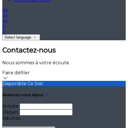
de
en
es
fr
it
Select language
Contactez-nous
Nous sommes à votre écoute
Faire défiler
Disponible Ce Soir
Réservez votre séjour
Arrivée
Départ
Adultes
-