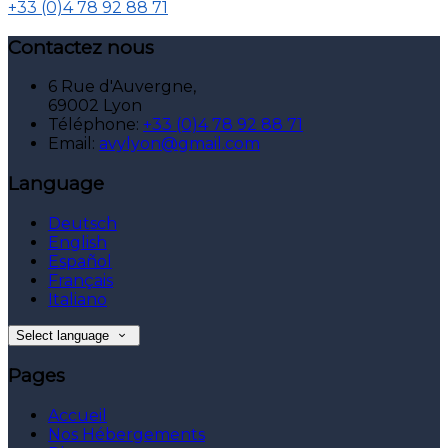
+33 (0)4 78 92 88 71
Contactez nous
6 Rue d'Auvergne,
69002 Lyon
Téléphone
:
+33 (0)4 78 92 88 71
Email:
avylyon@gmail.com
Language
Deutsch
English
Español
Français
Italiano
Select language
Pages
Accueil
Nos Hébergements