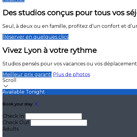
Des studios conçus pour tous vos sé
Seul, à deux ou en famille, profitez d’un confort et d’u
Réserver en quelques clics
Vivez Lyon à votre rythme
Studios pensés pour vos vacances ou vos déplacements 
Meilleur prix garanti
Plus de photos
Scroll
Available Tonight
Book your stay
Check In
Check Out
Adults
-