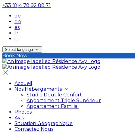
+33 (0)4 78 92 88 71
de
en
es
fr
it
Select language
Book Now
Accueil
Nos Hébergements
Studio Double Confort
Appartement Triple Supérieur
Appartement Familial
Photos
Avis
Situation Géographique
Contactez Nous