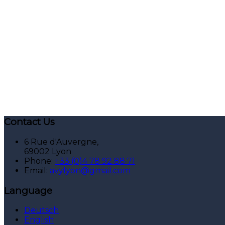
Contact Us
6 Rue d'Auvergne,
69002 Lyon
Phone:
+33 (0)4 78 92 88 71
Email:
avylyon@gmail.com
Language
Deutsch
English