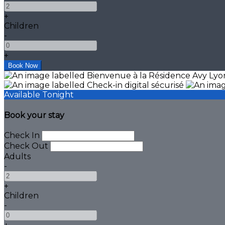
+
Children
-
+
Available Tonight
Book your stay
Check In
Check Out
Adults
-
+
Children
-