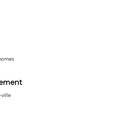
onomes
sement
ville