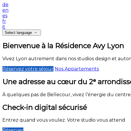
de
en
es
fr
it
Select language
Bienvenue à la Résidence Avy Lyon
Vivez Lyon autrement dans nos studios design et aut
Réservez votre séjour
Nos Appartements
Une adresse au cœur du 2ᵉ arrondis
À quelques pas de Bellecour, vivez l’énergie du centre-
Check-in digital sécurisé
Entrez quand vous voulez. Votre studio vous attend
Réserver