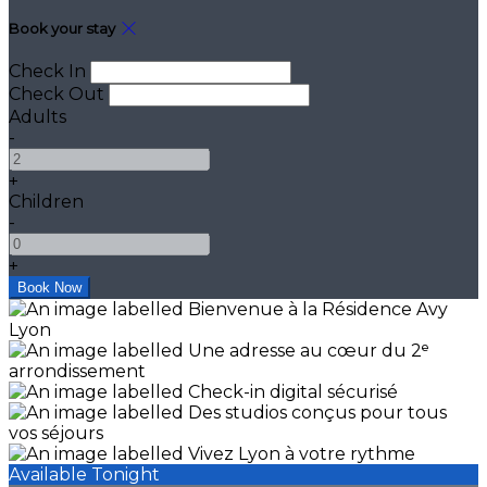
Book your stay
Check In
Check Out
Adults
-
+
Children
-
+
Available Tonight