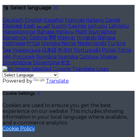
Select language
Deutsch
English
Español
Français
Italiano
Dansk
Ελληνικά
Eesti
العربية
Suomi
Gaeilge
Lietuvių
Latviešu
Македонски
Bahasa melayu
Malti
Български
Беларускі
Čeština
हिंदी
Magyar
Hrvatski
Bahasa
indonesia
עברית
Íslenska
Norsk
Nederlands
Türkçe
ไทย
Українська
日本語
한국어
Português
Polski
Tiếng
việt
Русский
Română
Svenska
Српски
Shqipe
Slovenščina
Slovenčina
中文
Powered by
Translate
Cookie Settings
Cookies are used to ensure you get the best
experience on our website. This includes showing
information in your local language where available,
and e-commerce analytics.
Cookie Policy