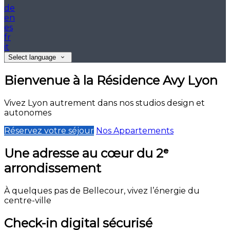
de
en
es
fr
it
Select language
Bienvenue à la Résidence Avy Lyon
Vivez Lyon autrement dans nos studios design et
autonomes
Réservez votre séjour
Nos Appartements
Une adresse au cœur du 2ᵉ
arrondissement
À quelques pas de Bellecour, vivez l’énergie du
centre-ville
Check-in digital sécurisé