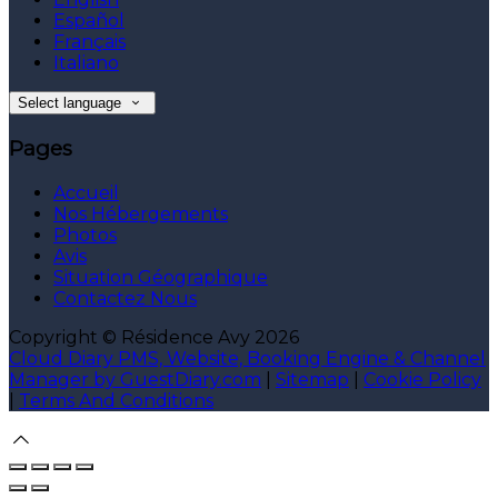
Español
Français
Italiano
Select language
Pages
Accueil
Nos Hébergements
Photos
Avis
Situation Géographique
Contactez Nous
Copyright ©
Résidence Avy 2026
Cloud Diary PMS, Website, Booking Engine & Channel
Manager by GuestDiary.com
|
Sitemap
|
Cookie Policy
|
Terms And Conditions