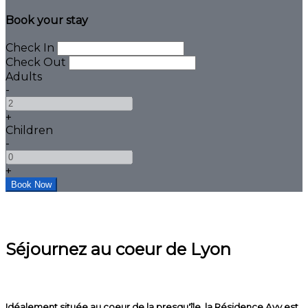
Book your stay
Check In
Check Out
Adults
-
+
Children
-
+
Séjournez au coeur de Lyon
Idéalement située au coeur de la presqu'île, la Résidence Avy est