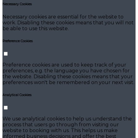
Necessary Cookies
Necessary cookies are essential for the website to
work. Disabling these cookies means that you will not
be able to use this website.
Preference Cookies
Preference cookies are used to keep track of your
preferences, e.g. the language you have chosen for
the website. Disabling these cookies means that your
preferences won't be remembered on your next visit.
Analytical Cookies
We use analytical cookies to help us understand the
process that users go through from visiting our
website to booking with us. This helps us make
informed business decisions and offer the best