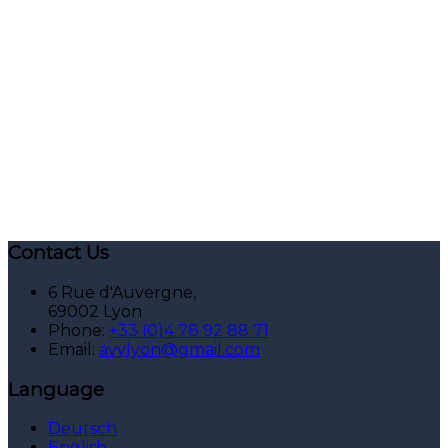
Contact Us
6 Rue d'Auvergne,
69002 Lyon
Phone:
+33 (0)4 78 92 88 71
Email:
avylyon@gmail.com
Language
Deutsch
English