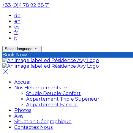
+33 (0)4 78 92 88 71
de
en
es
fr
it
Select language
Book Now
Accueil
Nos Hébergements
Studio Double Confort
Appartement Triple Supérieur
Appartement Familial
Photos
Avis
Situation Géographique
Contactez Nous