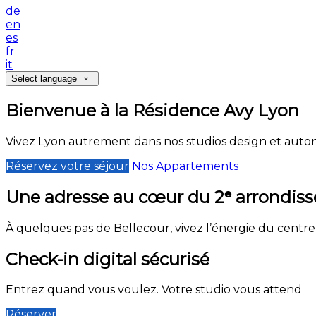
de
en
es
fr
it
Select language
Bienvenue à la Résidence Avy Lyon
Vivez Lyon autrement dans nos studios design et aut
Réservez votre séjour
Nos Appartements
Une adresse au cœur du 2ᵉ arrondis
À quelques pas de Bellecour, vivez l’énergie du centre-
Check-in digital sécurisé
Entrez quand vous voulez. Votre studio vous attend
Réserver