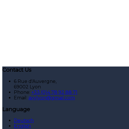
Contact Us
6 Rue d'Auvergne,
69002 Lyon
Phone:
+33 (0)4 78 92 88 71
Email:
avylyon@gmail.com
Language
Deutsch
English