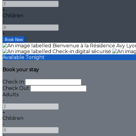
+
Children
-
+
Available Tonight
Book your stay
Check In
Check Out
Adults
-
+
Children
-