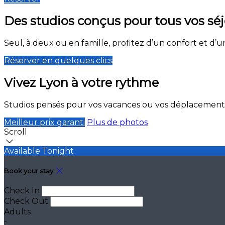
Des studios conçus pour tous vos sé
Seul, à deux ou en famille, profitez d’un confort et d’u
Réserver en quelques clics
Vivez Lyon à votre rythme
Studios pensés pour vos vacances ou vos déplacements 
Meilleur prix garanti
Plus de photos
Scroll
Available Tonight
Book your stay
Check In
Check Out
Adults
-