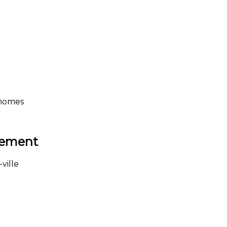
onomes
sement
ville