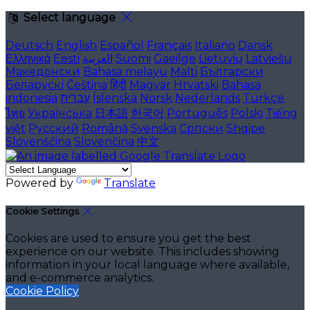
Select language
Deutsch
English
Español
Français
Italiano
Dansk
Ελληνικά
Eesti
العربية
Suomi
Gaeilge
Lietuvių
Latviešu
Македонски
Bahasa melayu
Malti
Български
Беларускі
Čeština
हिंदी
Magyar
Hrvatski
Bahasa
indonesia
עברית
Íslenska
Norsk
Nederlands
Türkçe
ไทย
Українська
日本語
한국어
Português
Polski
Tiếng
việt
Русский
Română
Svenska
Српски
Shqipe
Slovenščina
Slovenčina
中文
Powered by
Translate
Cookie Settings
Cookies are used to ensure you get the best
experience on our website. This includes showing
information in your local language where available,
and e-commerce analytics.
Cookie Policy