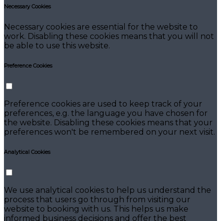
Necessary Cookies
Necessary cookies are essential for the website to
work. Disabling these cookies means that you will not
be able to use this website.
Preference Cookies
Preference cookies are used to keep track of your
preferences, e.g. the language you have chosen for
the website. Disabling these cookies means that your
preferences won't be remembered on your next visit.
Analytical Cookies
We use analytical cookies to help us understand the
process that users go through from visiting our
website to booking with us. This helps us make
informed business decisions and offer the best