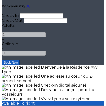
Book your stay
Check In
Check Out
Adults
-
+
Children
-
+
Available Tonight