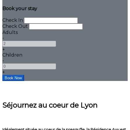
Book your stay
Check In
Check Out
Adults
-
+
Children
-
+
Séjournez au coeur de Lyon
Idéalement située au coeur de la presqu'île, la Résidence Avy est