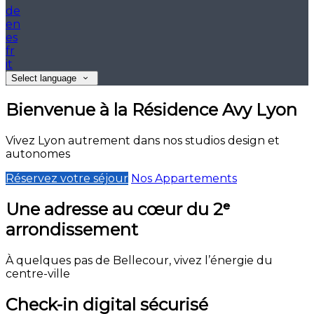
de
en
es
fr
it
Select language
Bienvenue à la Résidence Avy Lyon
Vivez Lyon autrement dans nos studios design et
autonomes
Réservez votre séjour
Nos Appartements
Une adresse au cœur du 2ᵉ
arrondissement
À quelques pas de Bellecour, vivez l’énergie du
centre-ville
Check-in digital sécurisé