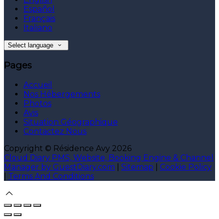
Español
Français
Italiano
Select language
Pages
Accueil
Nos Hébergements
Photos
Avis
Situation Géographique
Contactez Nous
Copyright ©
Résidence Avy 2026
Cloud Diary PMS, Website, Booking Engine & Channel
Manager by GuestDiary.com
|
Sitemap
|
Cookie Policy
|
Terms And Conditions