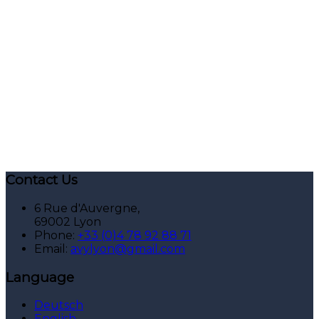
Contact Us
6 Rue d'Auvergne,
69002 Lyon
Phone:
+33 (0)4 78 92 88 71
Email:
avylyon@gmail.com
Language
Deutsch
English