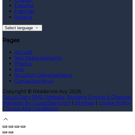
Español
Français
Italiano
Select language
Pages
Accueil
Nos Hébergements
Photos
Avis
Situation Géographique
Contactez Nous
Copyright ©
Résidence Avy 2026
Cloud Diary PMS, Website, Booking Engine & Channel
Manager by GuestDiary.com
|
Sitemap
|
Cookie Policy
|
Terms And Conditions