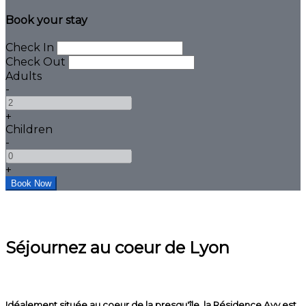
Book your stay
Check In
Check Out
Adults
-
+
Children
-
+
Séjournez au coeur de Lyon
Idéalement située au coeur de la presqu'île, la Résidence Avy est