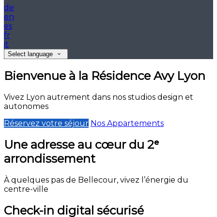
de
en
es
fr
it
Select language
Bienvenue à la Résidence Avy Lyon
Vivez Lyon autrement dans nos studios design et
autonomes
Réservez votre séjour
Nos Appartements
Une adresse au cœur du 2ᵉ
arrondissement
À quelques pas de Bellecour, vivez l’énergie du
centre-ville
Check-in digital sécurisé