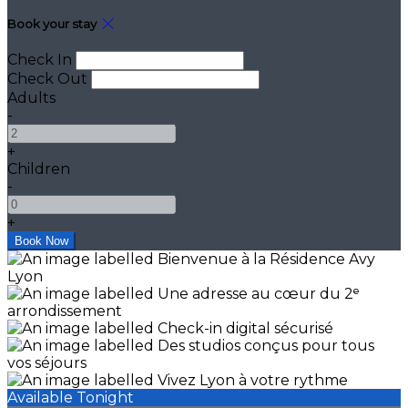
Book your stay
Check In
Check Out
Adults
-
+
Children
-
+
Available Tonight