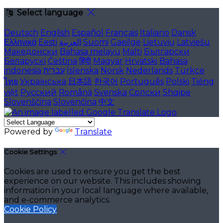
Select language
Deutsch
English
Español
Français
Italiano
Dansk
Ελληνικά
Eesti
العربية
Suomi
Gaeilge
Lietuvių
Latviešu
Македонски
Bahasa melayu
Malti
Български
Беларускі
Čeština
हिंदी
Magyar
Hrvatski
Bahasa
indonesia
עברית
Íslenska
Norsk
Nederlands
Türkçe
ไทย
Українська
日本語
한국어
Português
Polski
Tiếng
việt
Русский
Română
Svenska
Српски
Shqipe
Slovenščina
Slovenčina
中文
Powered by
Translate
Cookie Settings
Cookies are used to ensure you get the best
experience on our website. This includes showing
information in your local language where available,
and e-commerce analytics.
Cookie Policy