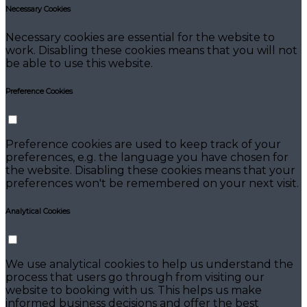
Necessary Cookies
Necessary cookies are essential for the website to
work. Disabling these cookies means that you will not
be able to use this website.
Preference Cookies
Preference cookies are used to keep track of your
preferences, e.g. the language you have chosen for
the website. Disabling these cookies means that your
preferences won't be remembered on your next visit.
Analytical Cookies
We use analytical cookies to help us understand the
process that users go through from visiting our
website to booking with us. This helps us make
informed business decisions and offer the best