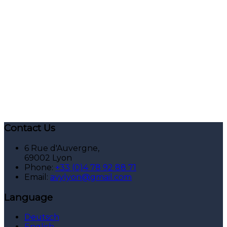
Contact Us
6 Rue d'Auvergne,
69002 Lyon
Phone:
+33 (0)4 78 92 88 71
Email:
avylyon@gmail.com
Language
Deutsch
English